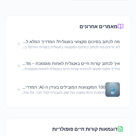
מאמרים אחרונים
מה לכתוב בסיכום מקצועי באנגלית? המדריך המלא לכתיבת Professional Summary מנצח
לא יודעים מה לכתוב בסיכום המקצועי באנגלית בקורות החיים? במדריך זה תלמדו בדיוק אילו מרכיבים חייבים להופיע, איך לנסח משפטים חזקים, ואיזה טעויות נפוצות כדאי להימנע מהן.
איך לכתוב קורות חיים באנגלית לאחות מוסמכת – מדריך
מדריך מקיף ומעשי לכתיבת קורות חיים באנגלית לאחות מוסמכת: מבנה נכון, מילות מפתח, דוגמאות ועצות מקצועיות שיעזרו לך להצטיין בשוק העבודה הבינלאומי.
100 המקצועות המובילים בעידן ה-AI: המדריך המלא לקריירה וחוסן תעסוקתי ב-2026
מהפכת ה-AI משנה את שוק העבודה לבלי הכר. גלו אילו 100 מקצועות יהיו הכי מבוקשים ב-2026, מה להדגיש בקורות החיים שלכם, ואיך להפוך את השינוי הטכנולוגי להזדמנות קריירה אמיתית.
דוגמאות קורות חיים פופולריות